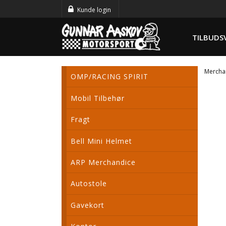
Kunde login
TILBUDS
Mercha
OMP/RACING SPIRIT
Mobil Tilbehør
Fragt
Bell Mini Helmet
ARP Merchandice
Autostole
Gavekort