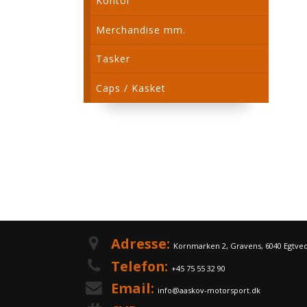
Kontor
Merchandise mm.
Tasker
Caps / Kasket
Adresse:
Kornmarken 2, Gravens, 6040 Egtve
Telefon:
+45 75 55 32 90
Email:
info@aaskov-motorsport.dk