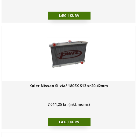
Køler Nissan Silvia/ 180SX S13 sr20 42mm
7.011,25 kr. (inkl. moms)