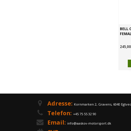
BELL
FEMAL
245,00
Adresse:
Kornmarken 2, Gravens, 6040 Egtve
Telefon:
+45 75 55 32 90
Email:
info@aaskov-motorsport.dk