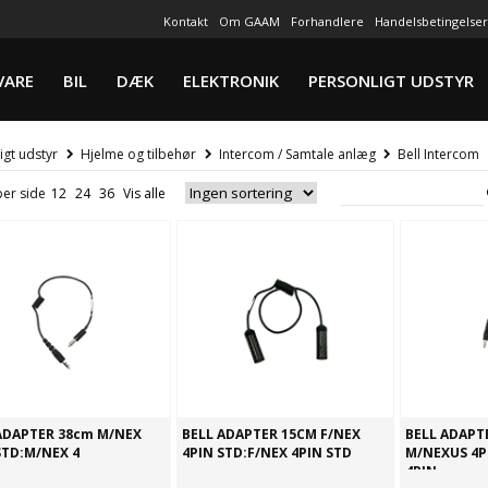
Kontakt
Om GAAM
Forhandlere
Handelsbetingelser
VARE
BIL
DÆK
ELEKTRONIK
PERSONLIGT UDSTYR
igt udstyr
Hjelme og tilbehør
Intercom / Samtale anlæg
Bell Intercom
per side
ADAPTER 38cm M/NEX
BELL ADAPTER 15CM F/NEX
BELL ADAPT
STD:M/NEX 4
4PIN STD:F/NEX 4PIN STD
M/NEXUS 4P
4PIN