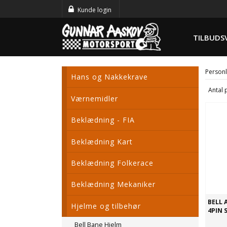
Kunde login
TILBUDS
Personl
Hans og Nakkekrave
Antal 
Værnemidler
Beklædning - FIA
Beklædning Kart
Beklædning Folkerace
Beklædning Mekaniker
BELL 
Hjelme og tilbehør
4PIN 
Bell Bane Hjelm