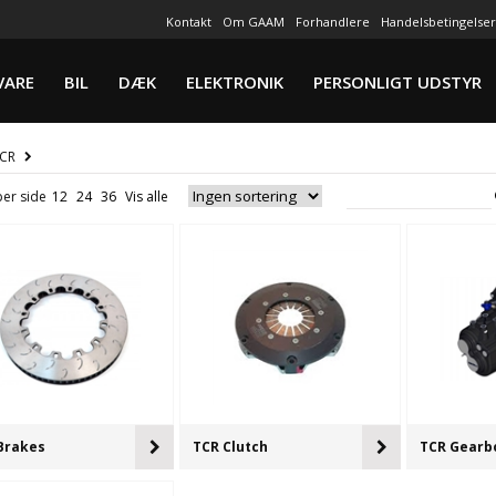
Kontakt
Om GAAM
Forhandlere
Handelsbetingelser
VARE
BIL
DÆK
ELEKTRONIK
PERSONLIGT UDSTYR
CR
per side
Brakes
TCR Clutch
TCR Gearb