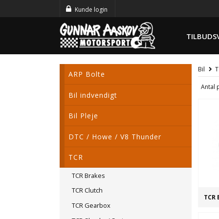
Kunde login
TILBUDS
Bil
T
ARP Bolte
Antal 
Bil indvendigt
Bil Pleje
DTC / Howe / V8 Thunder
TCR
TCR Brakes
TCR Clutch
TCR 
TCR Gearbox