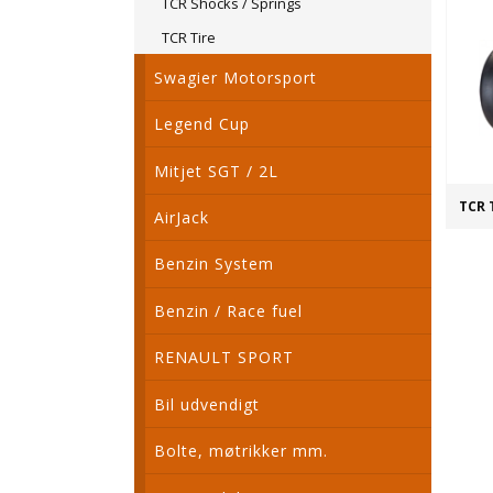
TCR Shocks / Springs
TCR Tire
Swagier Motorsport
Legend Cup
Mitjet SGT / 2L
TCR 
AirJack
Benzin System
Benzin / Race fuel
RENAULT SPORT
Bil udvendigt
Bolte, møtrikker mm.