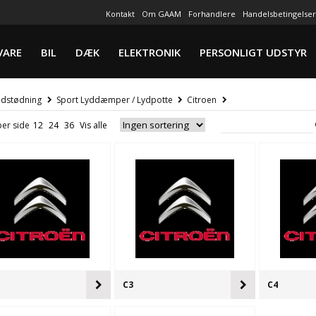
Kontakt
Om GAAM
Forhandlere
Handelsbetingelser
VARE
BIL
DÆK
ELEKTRONIK
PERSONLIGT UDSTYR
dstødning
Sport Lyddæmper / Lydpotte
Citroen
per side
C3
C4