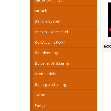
Mitjet SGT / 2L
AirJack
Benzin System
Benzin / Race fuel
RENAULT SPORT
SAX
Bil udvendigt
Bolte, møtrikker mm.
Bremsedele
Bur og afstivning
Carbon
Fælge