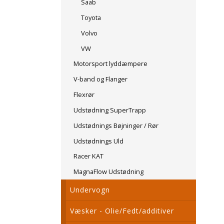
Saab
Toyota
Volvo
VW
Motorsport lyddæmpere
V-band og Flanger
Flexrør
Udstødning SuperTrapp
Udstødnings Bøjninger / Rør
Udstødnings Uld
Racer KAT
MagnaFlow Udstødning
Undervogn
Væsker - Olie/Fedt/additiver