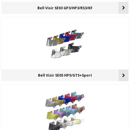
Bell Visir SE03 GP3/HP3/RS3/KF
Bell Visir SE05 HP5/GT5+Sport