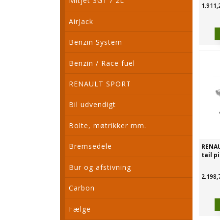
Mitjet SGT / 2L
1.911,
AirJack
Benzin System
Benzin / Race fuel
RENAULT SPORT
Bil udvendigt
Bolte, møtrikker mm.
Bremsedele
RENAU
tail p
Bur og afstivning
2.198,
Carbon
Fælge