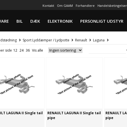
Kontakt
Om GAAM
Forhandlere
Handelsbetingelser
VARE
BIL
DÆK
ELEKTRONIK
PERSONLIGT UDSTYR
dstødning
Sport Lyddæmper / Lydpotte
Renault
Laguna
per side
LT LAGUNA II Single tail
RENAULT LAGUNA II Single tail
RENAULT LAG
pipe
pipe