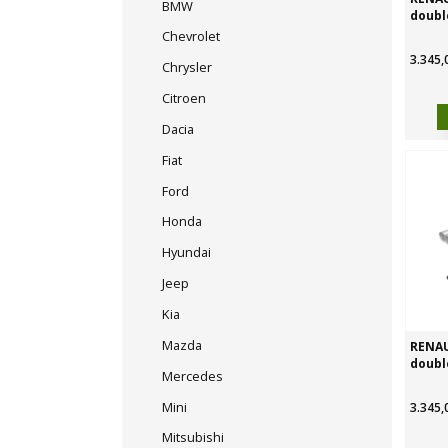
BMW
double
Chevrolet
3.345,
Chrysler
Citroen
Dacia
Fiat
Ford
Honda
Hyundai
Jeep
Kia
Mazda
RENAU
double
Mercedes
Mini
3.345,
Mitsubishi