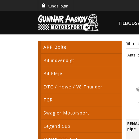
Kunde login
TILBUDS
Bil
U
ARP Bolte
Antal 
Bil indvendigt
Bil Pleje
DTC / Howe / V8 Thunder
TCR
Swagier Motorsport
RENAU
Legend Cup
pipe