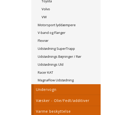
Toyota
Volvo
VW
Motorsport lyddæmpere
V-band og Flanger
Flexrør
Udstødning SuperTrapp
Udstødnings Bøjninger / Rør
Udstødnings Uld
Racer KAT
MagnaFlow Udstødning
Undervogn
Væsker - Olie/Fedt/additiver
Varme beskyttelse