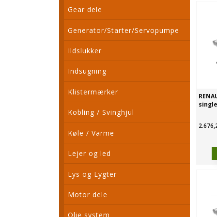
Gear dele
Generator/Starter/Servopumpe
Ildslukker
Indsugning
Klistermærker
RENAU
single
Kobling / Svinghjul
2.676,
Køle / Varme
Lejer og led
Lys og Lygter
Motor dele
Olie system