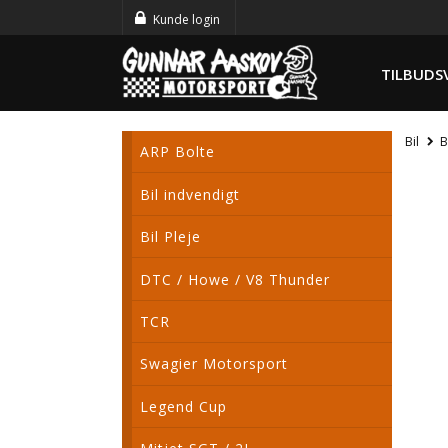
Kunde login
TILBUDS
Bil
B
ARP Bolte
Bil indvendigt
Bil Pleje
DTC / Howe / V8 Thunder
TCR
Swagier Motorsport
Legend Cup