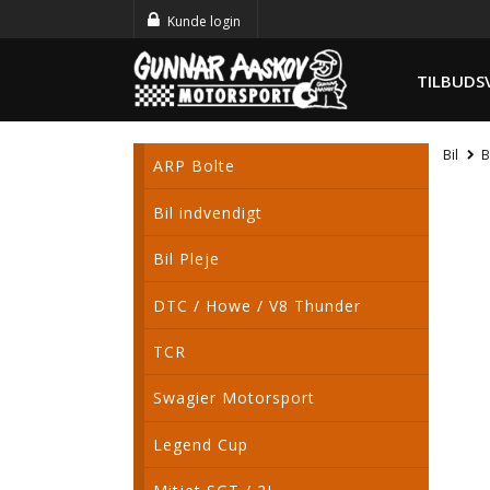
Kunde login
TILBUDS
Bil
B
ARP Bolte
Bil indvendigt
Bil Pleje
DTC / Howe / V8 Thunder
TCR
Swagier Motorsport
Legend Cup