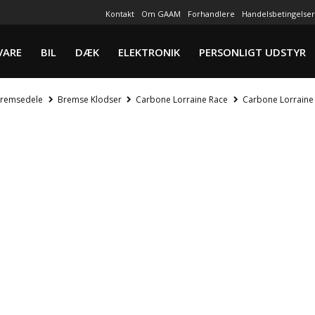
Kontakt
Om GAAM
Forhandlere
Handelsbetingelser
VARE
BIL
DÆK
ELEKTRONIK
PERSONLIGT UDSTYR
remsedele
Bremse Klodser
Carbone Lorraine Race
Carbone Lorraine