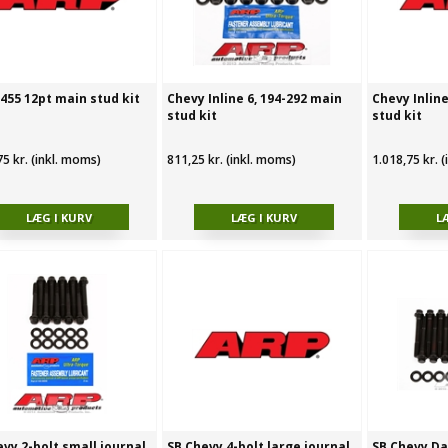
455 12pt main stud kit
Chevy Inline 6, 194-292 main
Chevy Inline
stud kit
stud kit
75 kr. (inkl. moms)
811,25 kr. (inkl. moms)
1.018,75 kr. 
vy 2-bolt small journal
SB Chevy 4-bolt large journal
SB Chevy Da