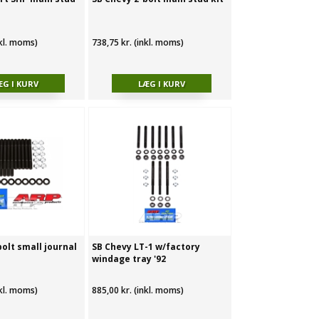
nkl. moms)
738,75 kr. (inkl. moms)
olt small journal
SB Chevy LT-1 w/factory
windage tray '92
nkl. moms)
885,00 kr. (inkl. moms)