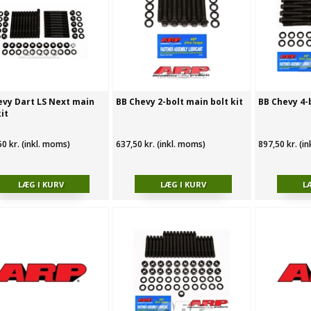
evy Dart LS Next main
BB Chevy 2-bolt main bolt kit
BB Chevy 4-b
it
50 kr. (inkl. moms)
637,50 kr. (inkl. moms)
897,50 kr. (i