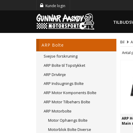
Kunde login
TILBUDS
Bil
A
ARP Bolte
Antal 
Svejse forskruning
ARP Bolte til Topstykket
ARP Drivlinje
ARP Indsugnings Bolte
ARP Motor Komponents Bolte
ARP Motor Tilbehørs Bolte
ARP Motorbolte
ARP H
Motor Ophængs Bolte
Main 
Motorblok Bolte Diverse