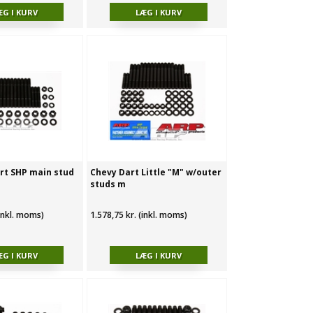
rt SHP main stud
Chevy Dart Little "M" w/outer
studs m
(inkl. moms)
1.578,75 kr. (inkl. moms)