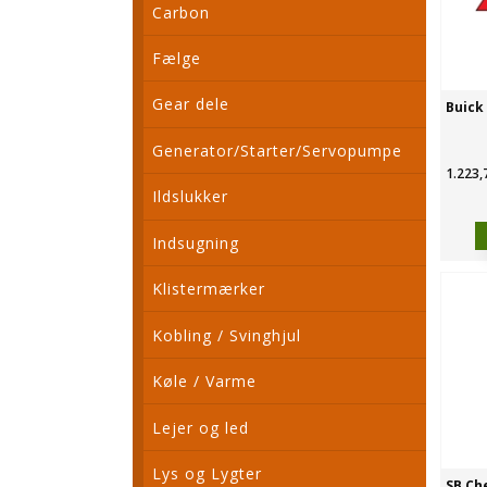
Carbon
Fælge
Gear dele
Buick 
Generator/Starter/Servopumpe
1.223,
Ildslukker
Indsugning
Klistermærker
Kobling / Svinghjul
Køle / Varme
Lejer og led
Lys og Lygter
SB Che