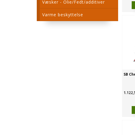
Væsker - Olie/Fedt/additiver
Varme beskyttelse
SB Ch
1.122,