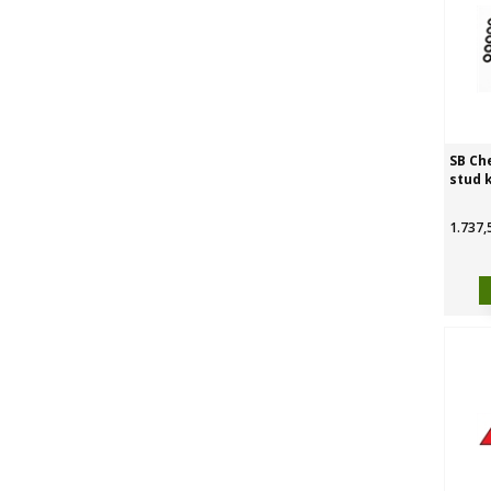
SB Ch
stud k
1.737,