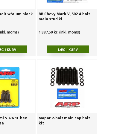
bolt w/alum block
BB Chevy Mark V, 502 4-bolt
main stud ki
(inkl. moms)
1.887,50 kr. (inkl. moms)
mi 5.7/6.1L hex
Mopar 2-bolt main cap bolt
ea
kit