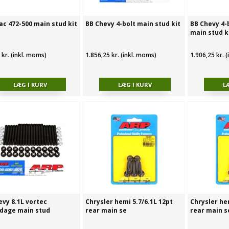
ac 472-500 main stud kit
BB Chevy 4-bolt main stud kit
BB Chevy 4-
main stud k
 kr. (inkl. moms)
1.856,25 kr. (inkl. moms)
1.906,25 kr. 
evy 8.1L vortec
Chrysler hemi 5.7/6.1L 12pt
Chrysler he
dage main stud
rear main se
rear main s