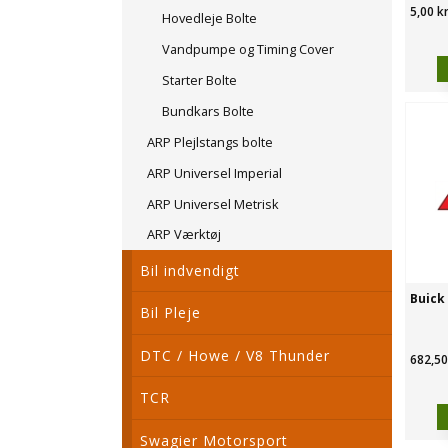
5,00 k
Hovedleje Bolte
Vandpumpe og Timing Cover
Starter Bolte
Bundkars Bolte
ARP Plejlstangs bolte
ARP Universel Imperial
ARP Universel Metrisk
ARP Værktøj
Bil indvendigt
Buick 
Bil Pleje
DTC / Howe / V8 Thunder
682,50
TCR
Swagier Motorsport