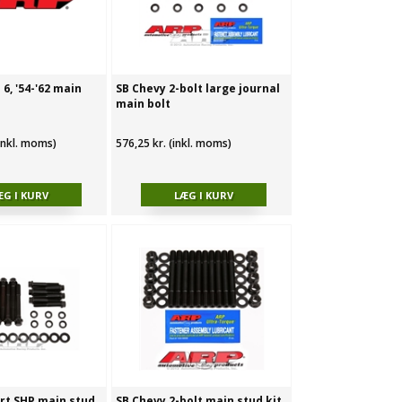
 6, '54-'62 main
SB Chevy 2-bolt large journal
main bolt
(inkl. moms)
576,25 kr. (inkl. moms)
rt SHP main stud
SB Chevy 2-bolt main stud kit