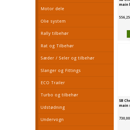
main 
Motor dele
556,25
Olie system
Rally tilbehør
Rat og Tilbehør
Sæder / Seler og tilbehør
Slanger og Fittings
ECO Trailer
Turbo og tilbehør
SB Che
main 
Udstødning
730,00
Undervogn