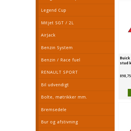
Legend Cup
Mitjet SGT / 2L
AirJack
Benzin System
Buick 
Benzin / Race fuel
stud k
RENAULT SPORT
898,75
Bil udvendigt
Bolte, møtrikker mm.
Bremsedele
Bur og afstivning