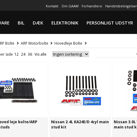
Kontakt
Om GAAM
Forhandlere
Handelsbetingelser
VARE
BIL
DÆK
ELEKTRONIK
PERSONLIGT UDSTYR
RP Bolte
ARP Motorbolte
Hovedleje Bolte
per side
oved leje bolte/ARP
Nissan 2.4L KA24E/D 4cyl main
Nissan 3.0L
studs
stud kit
main stud k