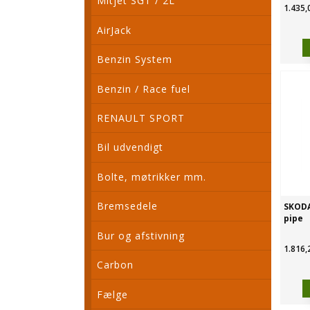
Mitjet SGT / 2L
1.435,
AirJack
Benzin System
Benzin / Race fuel
RENAULT SPORT
Bil udvendigt
Bolte, møtrikker mm.
Bremsedele
SKODA
pipe
Bur og afstivning
1.816,
Carbon
Fælge