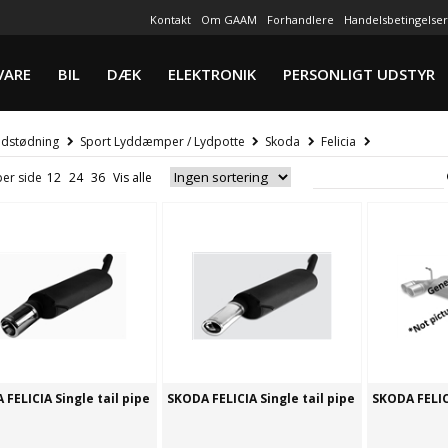
Kontakt
Om GAAM
Forhandlere
Handelsbetingelser
VARE
BIL
DÆK
ELEKTRONIK
PERSONLIGT UDSTYR
dstødning
Sport Lyddæmper / Lydpotte
Skoda
Felicia
per side
FELICIA Single tail pipe
SKODA FELICIA Single tail pipe
SKODA FELICI