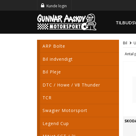
Kunde login
TILBUDS
Bil
U
ARP Bolte
Antal 
Bil indvendigt
Bil Pleje
DTC / Howe / V8 Thunder
TCR
Swagier Motorsport
SKODA 
Legend Cup