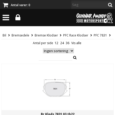
Antal varer:
0
Bil
Bremsedele
Bremse Klodser
PFC Race Klodser
PFC 7831
Antal per side
Br Klods 7831 03 th22