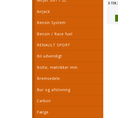
Mitjet SGT / 2L
3.728,
AirJack
Benzin System
Benzin / Race fuel
RENAULT SPORT
Bil udvendigt
Bolte, møtrikker mm.
Bremsedele
Bur og afstivning
Carbon
Fælge