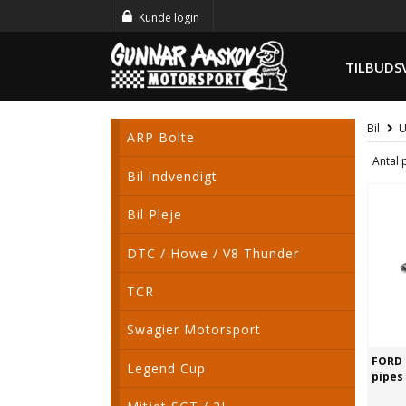
Kunde login
TILBUDS
Bil
U
ARP Bolte
Antal 
Bil indvendigt
Bil Pleje
DTC / Howe / V8 Thunder
TCR
Swagier Motorsport
FORD 
Legend Cup
pipes