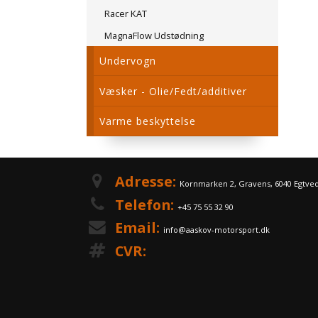
Racer KAT
MagnaFlow Udstødning
Undervogn
Væsker - Olie/Fedt/additiver
Varme beskyttelse
Adresse:
Kornmarken 2, Gravens, 6040 Egtve
Telefon:
+45 75 55 32 90
Email:
info@aaskov-motorsport.dk
CVR: