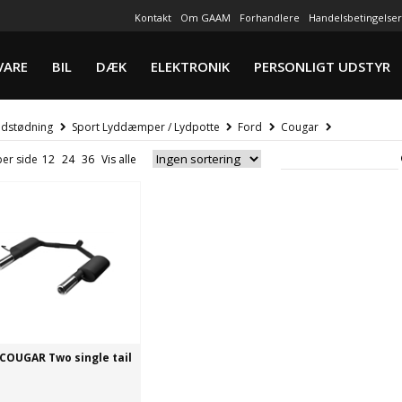
Kontakt
Om GAAM
Forhandlere
Handelsbetingelser
VARE
BIL
DÆK
ELEKTRONIK
PERSONLIGT UDSTYR
dstødning
Sport Lyddæmper / Lydpotte
Ford
Cougar
per side
COUGAR Two single tail