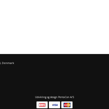
d, Denmark
Udvikling og design PentaCon A/S