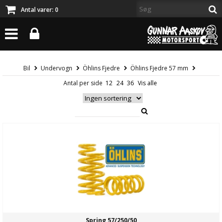
Antal varer:
0
Bil
Undervogn
Öhlins Fjedre
Öhlins Fjedre 57 mm
Antal per side
Spring 57/250/50