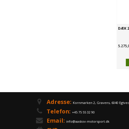
DÆK 2
5.275,
Adresse:
Kornmarken 2, Gravens, 6040 Egtve
Telefon:
+45 75 55 32 90
Email:
info@aaskov-motorsport.dk