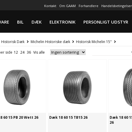
Kontakt
Om GAAM
Forhandlere
Handelsbetingelser
VARE
BIL
DÆK
ELEKTRONIK
PERSONLIGT UDSTYR
Historisk Dæk
Michelin Historiske dæk
Historisk Michelin 15"
per side
8 60 15 PB 20 Wett 26
Dæk 18 60 15 TB15 26
Dæk 18 60 15
26