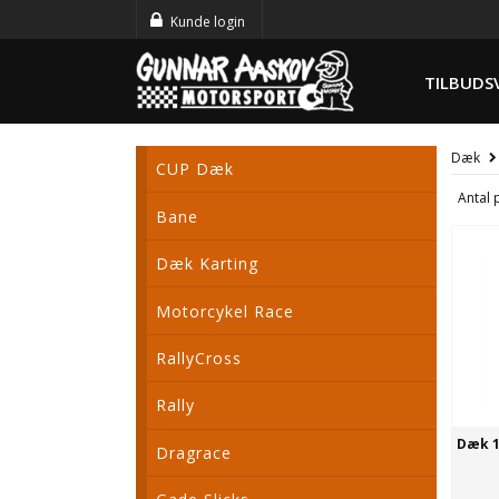
Kunde login
TILBUDS
Dæk
CUP Dæk
Antal 
Bane
Dæk Karting
Motorcykel Race
RallyCross
Rally
Dæk 1
Dragrace