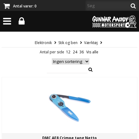
Antal varer:
0
Elektronik
Stik og ben
Værktøj
Antal per side
DMC AF8 Crimpe tang Netto