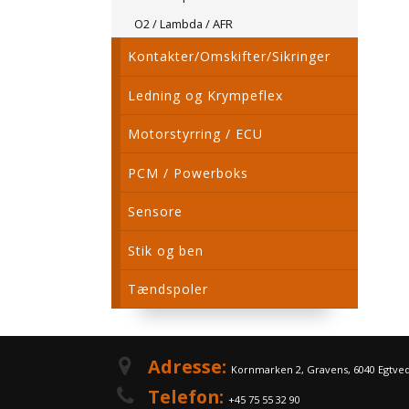
O2 / Lambda / AFR
Kontakter/Omskifter/Sikringer
Ledning og Krympeflex
Motorstyrring / ECU
PCM / Powerboks
Sensore
Stik og ben
Tændspoler
Adresse:
Kornmarken 2, Gravens, 6040 Egtve
Telefon:
+45 75 55 32 90