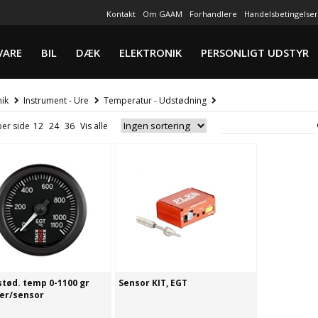
Kontakt
Om GAAM
Forhandlere
Handelsbetingelser
VARE
BIL
DÆK
ELEKTRONIK
PERSONLIGT UDSTYR
nik
Instrument - Ure
Temperatur - Udstødning
per side
stød. temp 0-1100 gr
Sensor KIT, EGT
er/sensor