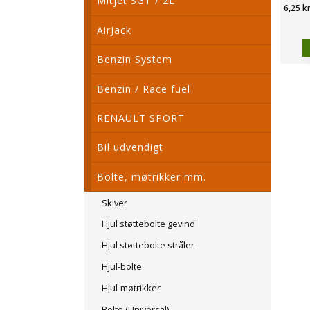
Mitjet SGT / 2L
6,25 k
AirJack
Benzin System
Benzin / Race fuel
RENAULT SPORT
Bil udvendigt
Bolte, møtrikker mm.
Skiver
Hjul støttebolte gevind
Hjul støttebolte stråler
Hjul-bolte
Hjul-møtrikker
Bolte (Universal)