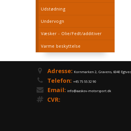
Udstødning
Undervogn
Væsker - Olie/Fedt/additiver
Varme beskyttelse
Adresse:
Kornmarken 2, Gravens, 6040 Egtve
Telefon:
+45 75 55 32 90
Email:
info@aaskov-motorsport.dk
CVR: