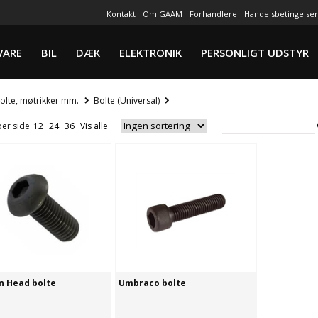
Kontakt
Om GAAM
Forhandlere
Handelsbetingelser
VARE
BIL
DÆK
ELEKTRONIK
PERSONLIGT UDSTYR
olte, møtrikker mm.
Bolte (Universal)
per side
n Head bolte
Umbraco bolte