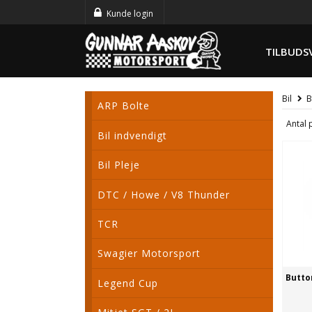
Kunde login
TILBUDS
Bil
B
ARP Bolte
Antal 
Bil indvendigt
Bil Pleje
DTC / Howe / V8 Thunder
TCR
Swagier Motorsport
Butto
Legend Cup