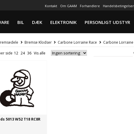
Kontakt
Om GAAM
Forhandlere
Handelsbetingelser
VARE
BIL
DÆK
ELEKTRONIK
PERSONLIGT UDSTYR
remsedele
Bremse Klodser
Carbone Lorraine Race
Carbone Lorraine
per side
ods 5013 W52 T18 RC8R