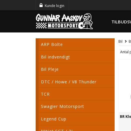
Kunde login
TILBUDS
Bil
B
ARP Bolte
Antal 
Bil indvendigt
Bil Pleje
DTC / Howe / V8 Thunder
TCR
Swagier Motorsport
BR Kl
Legend Cup