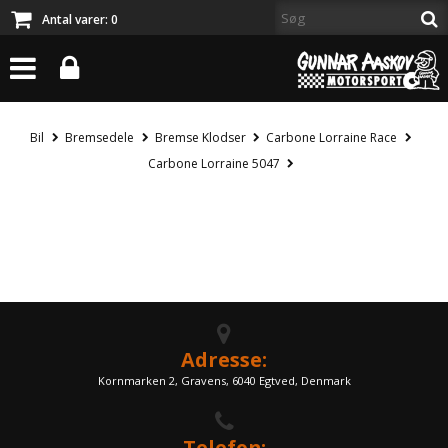
Antal varer:
0
Bil
Bremsedele
Bremse Klodser
Carbone Lorraine Race
Carbone Lorraine 5047
Adresse:
Kornmarken 2, Gravens, 6040 Egtved, Denmark
Telefon: