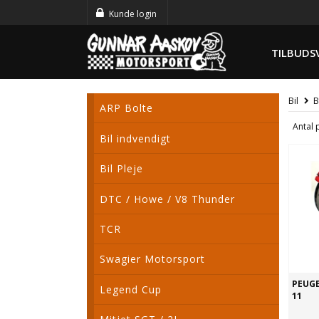
Kunde login
TILBUDS
Bil
B
ARP Bolte
Antal 
Bil indvendigt
Bil Pleje
DTC / Howe / V8 Thunder
TCR
Swagier Motorsport
PEUGE
Legend Cup
11