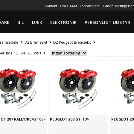
Kontakt
Om GAAM
Forhandlere
Handelsbetingelser
VARE
BIL
DÆK
ELEKTRONIK
PERSONLIGT UDSTYR
remsedele
D2 Bremsekit
D2 Peugeot Bremsekit
per side
OT 207 RALLY/RC/GT 06-
PEUGEOT 208 GTI 13>
PEUGEOT 208