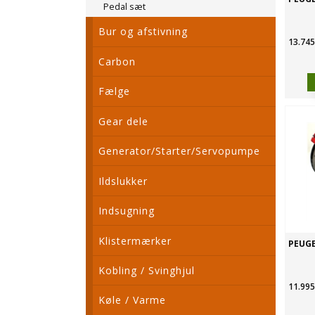
Pedal sæt
Bur og afstivning
13.745
Carbon
Fælge
Gear dele
Generator/Starter/Servopumpe
Ildslukker
Indsugning
Klistermærker
PEUGE
Kobling / Svinghjul
11.995
Køle / Varme