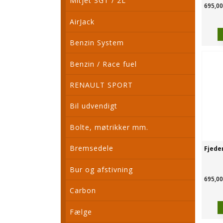
Mitjet SGT / 2L
695,00
AirJack
Benzin System
Benzin / Race fuel
RENAULT SPORT
Bil udvendigt
Bolte, møtrikker mm.
Bremsedele
Fjede
Bur og afstivning
695,00
Carbon
Fælge