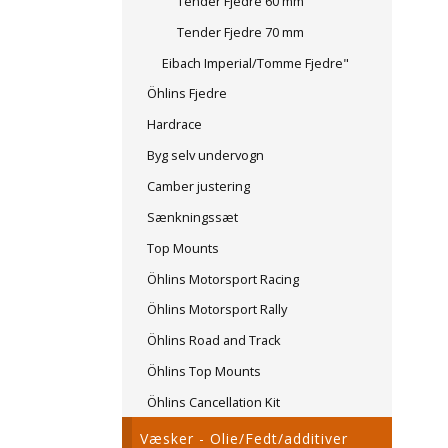
Tender Fjedre 60 mm
Tender Fjedre 70 mm
Eibach Imperial/Tomme Fjedre"
Öhlins Fjedre
Hardrace
Byg selv undervogn
Camber justering
Sænkningssæt
Top Mounts
Öhlins Motorsport Racing
Öhlins Motorsport Rally
Öhlins Road and Track
Öhlins Top Mounts
Öhlins Cancellation Kit
Væsker - Olie/Fedt/additiver