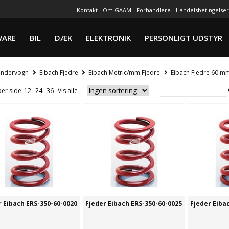
Kontakt
Om GAAM
Forhandlere
Handelsbetingelser
VARE
BIL
DÆK
ELEKTRONIK
PERSONLIGT UDSTYR
ndervogn
Eibach Fjedre
Eibach Metric/mm Fjedre
Eibach Fjedre 60 m
per side
r Eibach ERS-350-60-0020
Fjeder Eibach ERS-350-60-0025
Fjeder Eiba