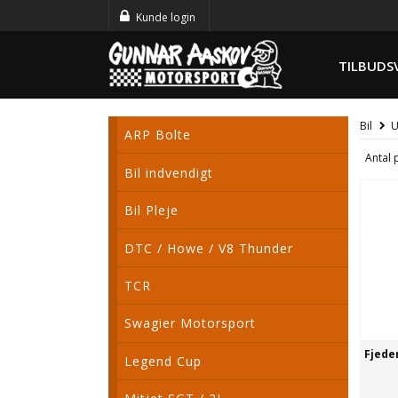
Kunde login
TILBUDS
Bil
U
ARP Bolte
Antal 
Bil indvendigt
Bil Pleje
DTC / Howe / V8 Thunder
TCR
Swagier Motorsport
Fjede
Legend Cup