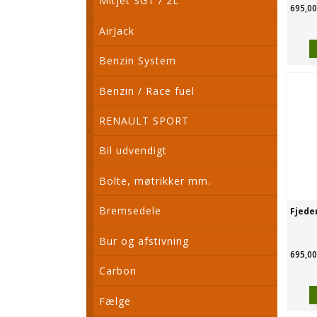
Mitjet SGT / 2L
695,00
AirJack
Benzin System
Benzin / Race fuel
RENAULT SPORT
Bil udvendigt
Bolte, møtrikker mm.
Bremsedele
Fjede
Bur og afstivning
695,00
Carbon
Fælge