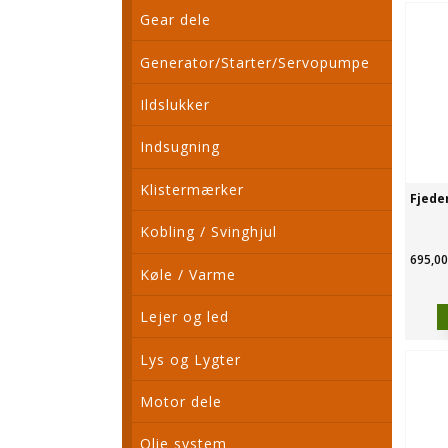
Gear dele
Generator/Starter/Servopumpe
Ildslukker
Indsugning
Klistermærker
Fjede
Kobling / Svinghjul
695,00
Køle / Varme
Lejer og led
Lys og Lygter
Motor dele
Olie system