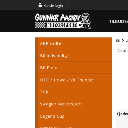
Kunde login
TILBUDS
Bil
U
ARP Bolte
Antal 
Bil indvendigt
Bil Pleje
DTC / Howe / V8 Thunder
TCR
Swagier Motorsport
Fjede
Legend Cup