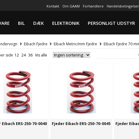
Kontakt
Om GAAM
Forhandlere
Handelsbetingelser
VARE
BIL
DÆK
ELEKTRONIK
PERSONLIGT UDSTYR
ndervogn
Eibach Fjedre
Eibach Metric/mm Fjedre
Eibach Fjedre 70 m
per side
r Eibach ERS-250-70-0040
Fjeder Eibach ERS-250-70-0045
Fjeder Eiba