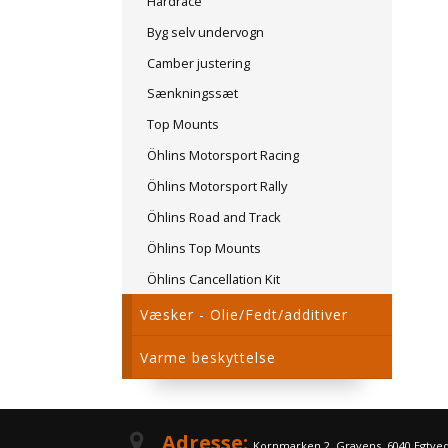
Hardrace
Byg selv undervogn
Camber justering
Sænkningssæt
Top Mounts
Öhlins Motorsport Racing
Öhlins Motorsport Rally
Öhlins Road and Track
Öhlins Top Mounts
Öhlins Cancellation Kit
Væsker - Olie/Fedt/additiver
Varme beskyttelse
Adresse:
Kornmarken 2, Gravens, 6040 Egtve