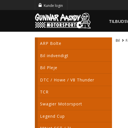
Kunde login
TILBUDS
Bil
F
ARP Bolte
Bil indvendigt
Bil Pleje
DTC / Howe / V8 Thunder
TCR
Swagier Motorsport
Legend Cup