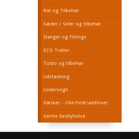
Rat og Tilbehør
Sæder / Seler og tilbehør
Slanger og Fittings
ECO Trailer
Turbo og tilbehør
Udstødning
Undervogn
Væsker - Olie/Fedt/additiver
Varme beskyttelse