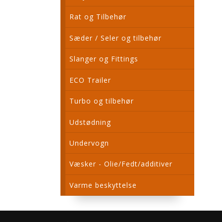
Rat og Tilbehør
Sæder / Seler og tilbehør
Slanger og Fittings
ECO Trailer
Turbo og tilbehør
Udstødning
Undervogn
Væsker - Olie/Fedt/additiver
Varme beskyttelse