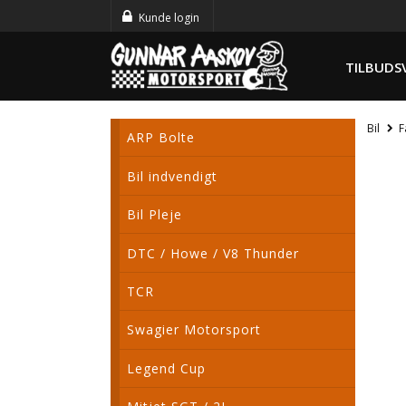
Kunde login
TILBUDS
Bil
F
ARP Bolte
Bil indvendigt
Bil Pleje
DTC / Howe / V8 Thunder
TCR
Swagier Motorsport
Legend Cup