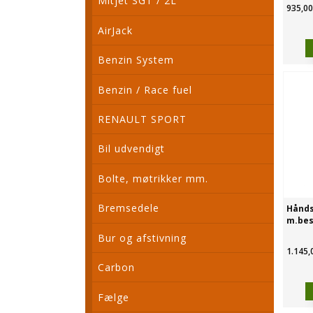
Mitjet SGT / 2L
935,00
AirJack
Benzin System
Benzin / Race fuel
RENAULT SPORT
Bil udvendigt
Bolte, møtrikker mm.
Bremsedele
Hånds
m.bes
Bur og afstivning
1.145,
Carbon
Fælge