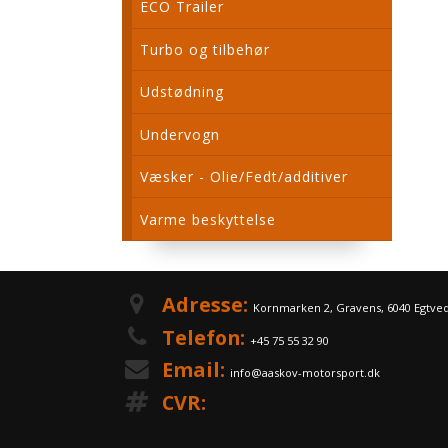
ECO Trailer
Turbo og tilbehør
Udstødning
Undervogn
Væsker - Olie/Fedt/additiver
Varme beskyttelse
Adresse:
Kornmarken 2, Gravens, 6040 Egtve
Telefon:
+45 75 55 32 90
Email:
info@aaskov-motorsport.dk
CVR: