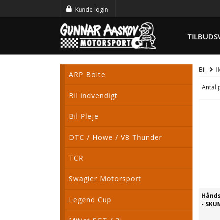
Kunde login
TILBUDS
Bil
I
ARP Bolte
Antal 
Bil indvendigt
Bil Pleje
DTC / Howe / V8 Thunder
TCR
Swagier Motorsport
Hånds
Legend Cup
- SKU