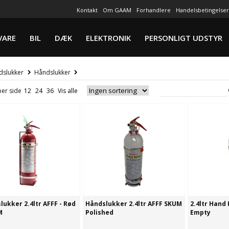
Kontakt
Om GAAM
Forhandlere
Handelsbetingelser
VARE
BIL
DÆK
ELEKTRONIK
PERSONLIGT UDSTYR
ldslukker
Håndslukker
per side
lukker 2.4ltr AFFF - Rød
Håndslukker 2.4ltr AFFF SKUM
2.4ltr Hand 
M
Polished
Empty