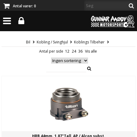
Antal varer:
0
Bil
Kobling / Svinghjul
Koblings Tilbehør
Antal per side
HRB,44mm. 1.87"Tall, AP / Alcon subst.