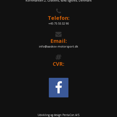
Kornmarken 2, Gravens, 6040 Egtved, Denmark
Telefon:
+45 75 55 32 90
Email:
info@aaskov-motorsport.dk
CVR:
Udvikling og design PentaCon A/S