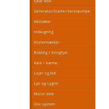
Gear dele
Generator/Starter/Servopumpe
Ildslukker
Indsugning
Klistermærker
Kobling / Svinghjul
Køle / Varme
Lejer og led
Lys og Lygter
Motor dele
Olie system