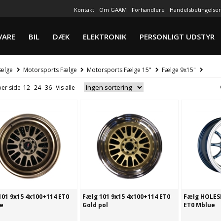
Kontakt
Om GAAM
Forhandlere
Handelsbetingelser
VARE
BIL
DÆK
ELEKTRONIK
PERSONLIGT UDSTYR
ælge
Motorsports Fælge
Motorsports Fælge 15"
Fælge 9x15"
per side
101 9x15 4x100+114 ET0
Fælg 101 9x15 4x100+114 ET0
Fælg HOLES
e
Gold pol
ET0 Mblue