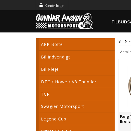
Kunde login
TILBUDS
Bil
F
ARP Bolte
Antal 
Bil indvendigt
Bil Pleje
DTC / Howe / V8 Thunder
TCR
Swagier Motorsport
Fælg 
Legend Cup
Bronz