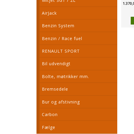
Mitjet SGT / 2L
1.370,
AirJack
Benzin System
Benzin / Race fuel
RENAULT SPORT
Bil udvendigt
Bolte, møtrikker mm.
Bremsedele
Bur og afstivning
Carbon
Fælge