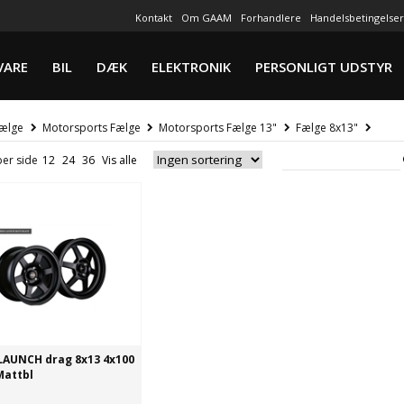
Kontakt
Om GAAM
Forhandlere
Handelsbetingelser
VARE
BIL
DÆK
ELEKTRONIK
PERSONLIGT UDSTYR
ælge
Motorsports Fælge
Motorsports Fælge 13"
Fælge 8x13"
per side
LAUNCH drag 8x13 4x100
Mattbl