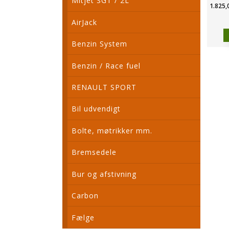
Mitjet SGT / 2L
1.825,
AirJack
Benzin System
Benzin / Race fuel
RENAULT SPORT
Bil udvendigt
Bolte, møtrikker mm.
Bremsedele
Bur og afstivning
Carbon
Fælge