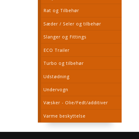
Rat og Tilbehør
Sæder / Seler og tilbehør
Slanger og Fittings
ECO Trailer
Turbo og tilbehør
Udstødning
Undervogn
Væsker - Olie/Fedt/additiver
Varme beskyttelse