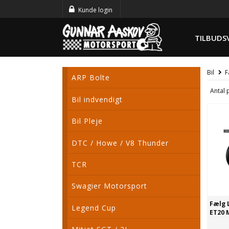
Kunde login
TILBUDS
Bil
F
ARP Bolte
Antal 
Bil indvendigt
Bil Pleje
DTC / Howe / V8 Thunder
TCR
Swagier Motorsport
Fælg 
Legend Cup
ET20 