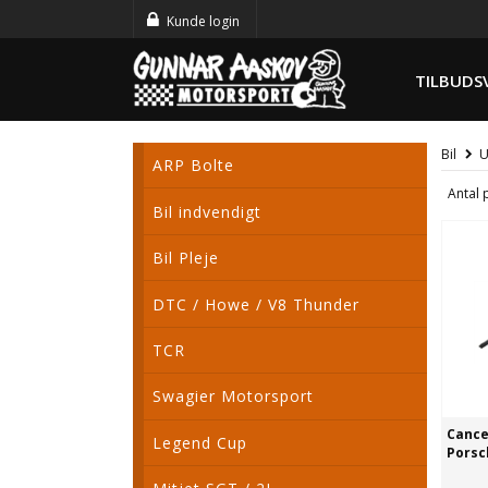
Kunde login
TILBUDS
Bil
U
ARP Bolte
Antal 
Bil indvendigt
Bil Pleje
DTC / Howe / V8 Thunder
TCR
Swagier Motorsport
Cance
Legend Cup
Porsc