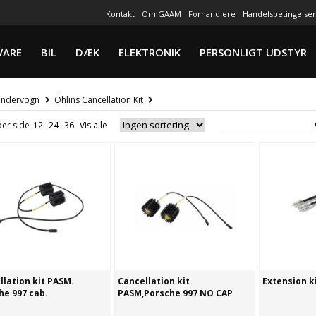
Kontakt
Om GAAM
Forhandlere
Handelsbetingelser
VARE
BIL
DÆK
ELEKTRONIK
PERSONLIGT UDSTYR
ndervogn
Öhlins Cancellation Kit
per side
llation kit PASM.
Cancellation kit
Extension k
he 997 cab.
PASM,Porsche 997 NO CAP