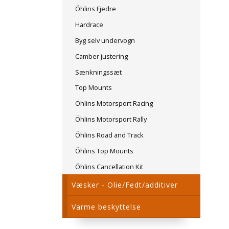
Öhlins Fjedre
Hardrace
Byg selv undervogn
Camber justering
Sænkningssæt
Top Mounts
Öhlins Motorsport Racing
Öhlins Motorsport Rally
Öhlins Road and Track
Öhlins Top Mounts
Öhlins Cancellation Kit
Væsker - Olie/Fedt/additiver
Varme beskyttelse