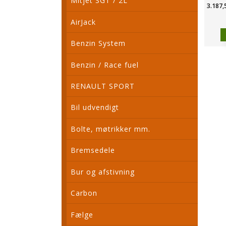
Mitjet SGT / 2L
3.187,
AirJack
Benzin System
Benzin / Race fuel
RENAULT SPORT
Bil udvendigt
Bolte, møtrikker mm.
Bremsedele
Bur og afstivning
Carbon
Fælge