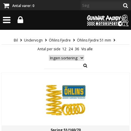
Antal varer:
0
Bil
Undervogn
Öhlins Fjedre
Öhlins Fjedre 51 mm
Antal per side
Spring 51/160/70