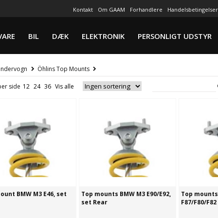
Kontakt
Om GAAM
Forhandlere
Handelsbetingelser
VARE
BIL
DÆK
ELEKTRONIK
PERSONLIGT UDSTYR
ndervogn
Öhlins Top Mounts
per side
ount BMW M3 E46, set
Top mounts BMW M3 E90/E92,
Top mount
set Rear
F87/F80/F82