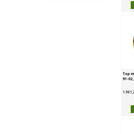
Top m
91-02,
1.961,