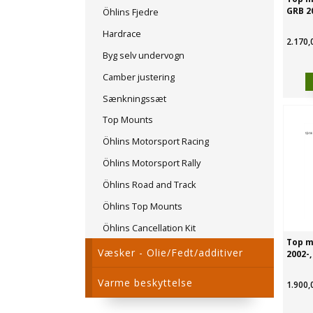
GRB 2
Öhlins Fjedre
Hardrace
2.170,
Byg selv undervogn
Camber justering
Sænkningssæt
Top Mounts
Öhlins Motorsport Racing
Öhlins Motorsport Rally
Öhlins Road and Track
Öhlins Top Mounts
Öhlins Cancellation Kit
Top m
Væsker - Olie/Fedt/additiver
2002-,
Varme beskyttelse
1.900,