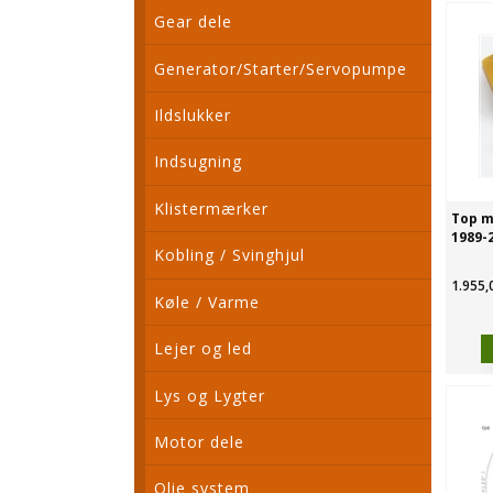
Gear dele
Generator/Starter/Servopumpe
Ildslukker
Indsugning
Klistermærker
Top m
1989-2
Kobling / Svinghjul
1.955,
Køle / Varme
Lejer og led
Lys og Lygter
Motor dele
Olie system