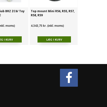
ub BRZ ZC6/ Toy
Top mount Mini R56, R55, R57,
E
R58, R59
(inkl. moms)
4.343,75 kr. (inkl. moms)