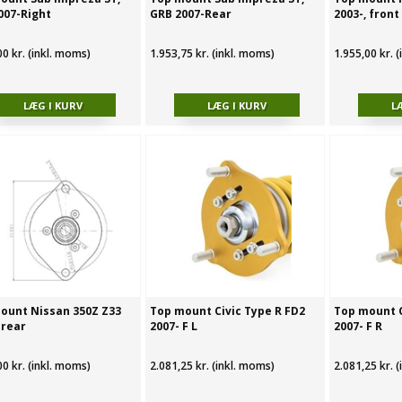
007-Right
GRB 2007-Rear
2003-, front
00 kr. (inkl. moms)
1.953,75 kr. (inkl. moms)
1.955,00 kr. 
ount Nissan 350Z Z33
Top mount Civic Type R FD2
Top mount C
 rear
2007- F L
2007- F R
00 kr. (inkl. moms)
2.081,25 kr. (inkl. moms)
2.081,25 kr. 