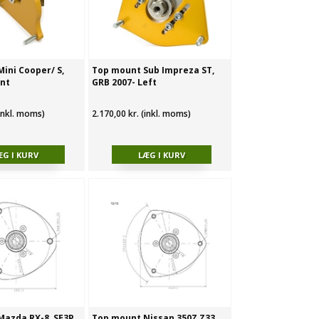
ini Cooper/ S,
Top mount Sub Impreza ST,
ont
GRB 2007- Left
(inkl. moms)
2.170,00 kr. (inkl. moms)
azda RX-8, SE3P
Top mount Nissan 350Z Z33