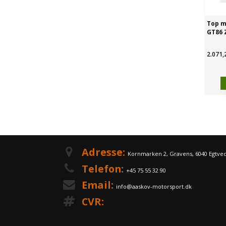
Top m
GT86 
2.071,
Adresse:
Kornmarken 2, Gravens, 6040 Egtve
Telefon:
+45 75 55 32 90
Email:
info@aaskov-motorsport.dk
CVR: