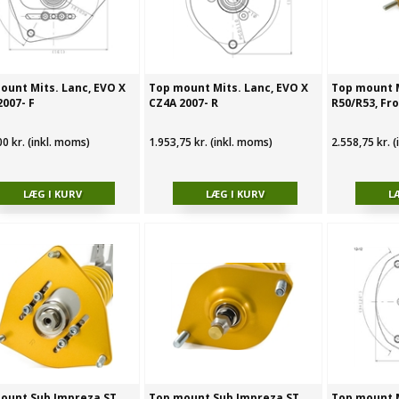
ount Mits. Lanc, EVO X
Top mount Mits. Lanc, EVO X
Top mount M
2007- F
CZ4A 2007- R
R50/R53, Fr
00 kr. (inkl. moms)
1.953,75 kr. (inkl. moms)
2.558,75 kr. 
ount Sub Impreza ST,
Top mount Sub Impreza ST,
Top mount M