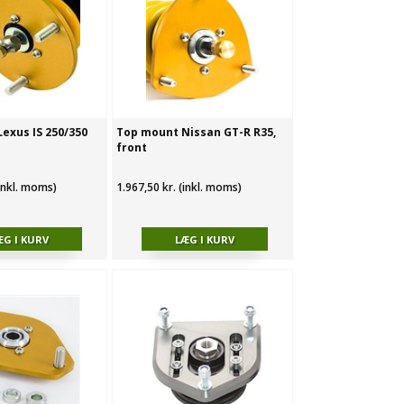
exus IS 250/350
Top mount Nissan GT-R R35,
front
(inkl. moms)
1.967,50 kr. (inkl. moms)