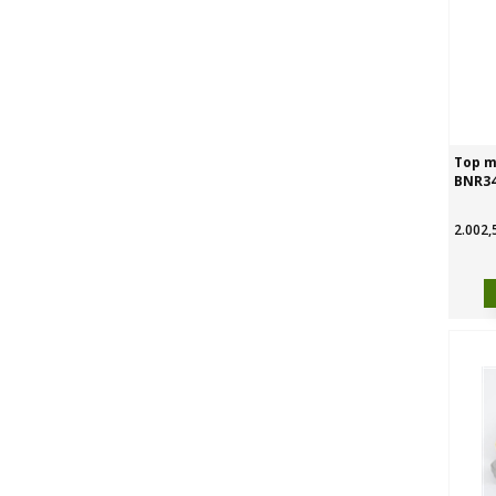
Top m
BNR34
2.002,