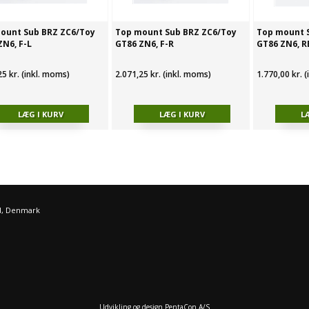
ount Sub BRZ ZC6/Toy
Top mount Sub BRZ ZC6/Toy
Top mount S
ZN6, F-L
GT86 ZN6, F-R
GT86 ZN6, R
25 kr. (inkl. moms)
2.071,25 kr. (inkl. moms)
1.770,00 kr. 
d, Denmark
Udvikling og design PentaCon A/S