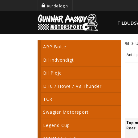
Kunde login
TILBUDS
Bil
U
ARP Bolte
Antal 
Bil indvendigt
Bil Pleje
DTC / Howe / V8 Thunder
TCR
Swagier Motorsport
Top m
Legend Cup
Rear