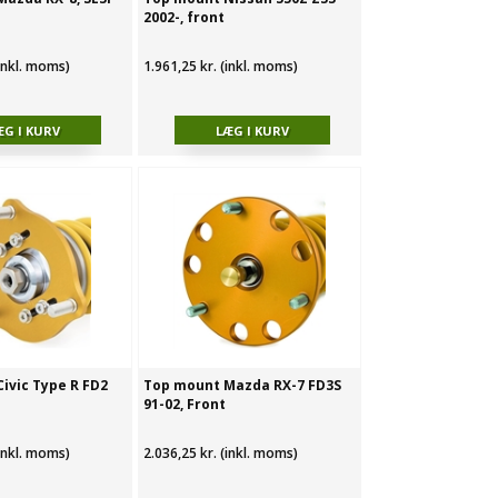
2002-, front
(inkl. moms)
1.961,25 kr. (inkl. moms)
ivic Type R FD2
Top mount Mazda RX-7 FD3S
91-02, Front
(inkl. moms)
2.036,25 kr. (inkl. moms)