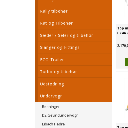
Rally tilbehør
Rat og Tilbehør
Top m
CZ4A 
Sæder / Seler og tilbehør
2.170,
Slanger og Fittings
ECO Trailer
Turbo og tilbehør
Udstødning
Undervogn
Bøsninger
D2 Gevindundervogn
Eibach Fjedre
Top m