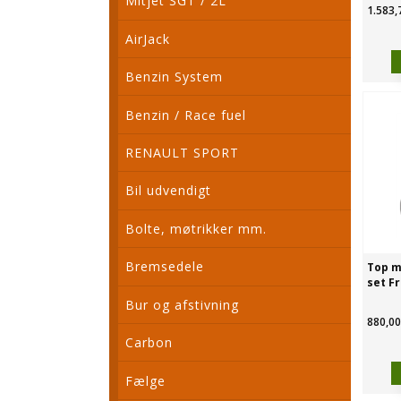
Mitjet SGT / 2L
1.583,
AirJack
Benzin System
Benzin / Race fuel
RENAULT SPORT
Bil udvendigt
Bolte, møtrikker mm.
Bremsedele
Top m
set F
Bur og afstivning
880,00
Carbon
Fælge