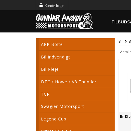
Kunde login
TILBUDS
Bil
B
ARP Bolte
Antal 
Bil indvendigt
Bil Pleje
DTC / Howe / V8 Thunder
TCR
Swagier Motorsport
Br Klo
Legend Cup