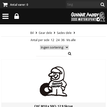
Antal varer:
0
Bil
Gear dele
Sadev dele
Antal per side
CHC M10 x 50CL 12,9 Skrue