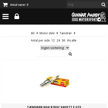
Antal varer:
0
Bil
Motor dele
Tændrør
Antal per side
TÆNDRØR NGK B7HSC KADETT E GTE