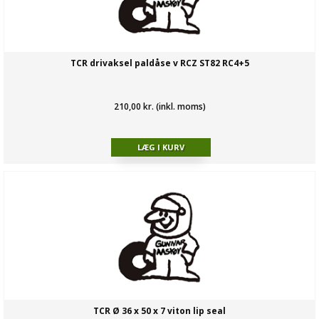
TCR drivaksel paldåse v RCZ ST82 RC4+5
210,00 kr. (inkl. moms)
TCR Ø 36 x 50 x 7 viton lip seal